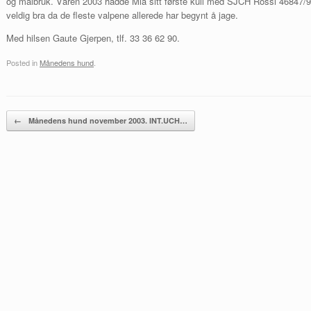
og målbruk. Våren 2003 hadde Mia sitt første kull med SJCH Rossi 46847/99 
veldig bra da de fleste valpene allerede har begynt å jage.
Med hilsen Gaute Gjerpen, tlf. 33 36 62 90.
Posted in
Månedens hund
.
Post navigation
←
Månedens hund november 2003. INT.UCH…