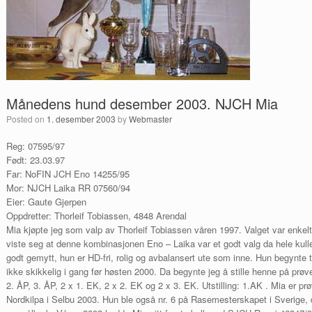
Månedens hund desember 2003. NJCH Mia
Posted on
1. desember 2003
by
Webmaster
Reg: 07595/97
Født: 23.03.97
Far: NoFIN JCH Eno 14255/95
Mor: NJCH Laika RR 07560/94
Eier: Gaute Gjerpen
Oppdretter: Thorleif Tobiassen, 4848 Arendal
Mia kjøpte jeg som valp av Thorleif Tobiassen våren 1997. Valget var enkelt
viste seg at denne kombinasjonen Eno – Laika var et godt valg da hele kulle
godt gemytt, hun er HD-fri, rolig og avbalansert ute som inne. Hun begynte t
ikke skikkelig i gang før høsten 2000. Da begynte jeg å stille henne på prøver
2. ÅP, 3. ÅP, 2 x 1. EK, 2 x 2. EK og 2 x 3. EK. Utstilling: 1.AK . Mia er p
Nordkilpa i Selbu 2003. Hun ble også nr. 6 på Rasemesterskapet i Sverige, d