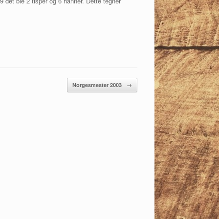
det ble 2 tisper og 6 hanner. Dette tegner
Norgesmester 2003
→