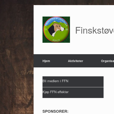
Skip
to
content
Finskstø
Hjem
Aktiviteter
Organisa
Bli medlem i FFN
Kjøp FFN effekter
SPONSORER: