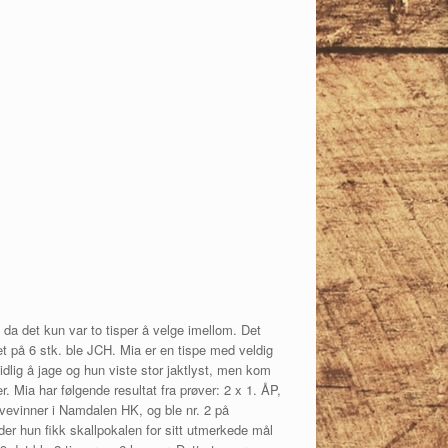
 da det kun var to tisper å velge imellom. Det
t på 6 stk. ble JCH. Mia er en tispe med veldig
idlig å jage og hun viste stor jaktlyst, men kom
. Mia har følgende resultat fra prøver: 2 x 1. ÅP,
røvevinner i Namdalen HK, og ble nr. 2 på
er hun fikk skallpokalen for sitt utmerkede mål