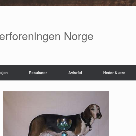
verforeningen Norge
sjon
Resultater
Avlsråd
Heder & ære