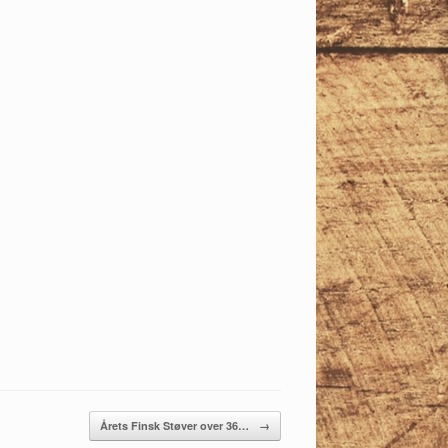
Årets Finsk Støver over 36…
→