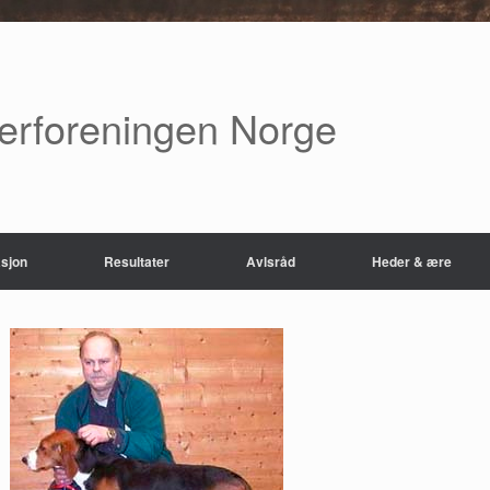
verforeningen Norge
sjon
Resultater
Avlsråd
Heder & ære