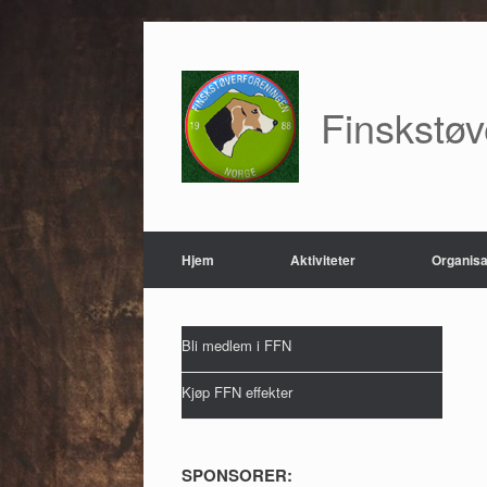
Skip
to
content
Finskstø
Hjem
Aktiviteter
Organisa
Bli medlem i FFN
Kjøp FFN effekter
SPONSORER: