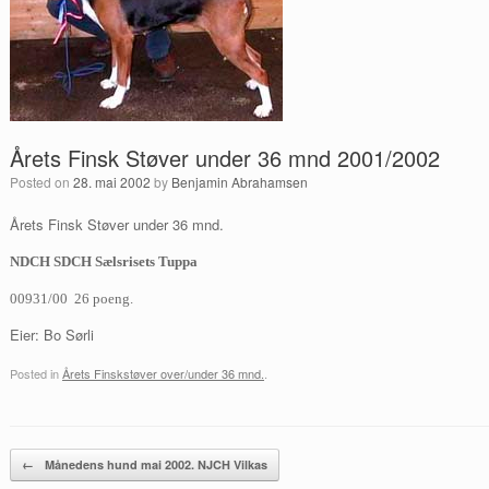
Årets Finsk Støver under 36 mnd 2001/2002
Posted on
28. mai 2002
by
Benjamin Abrahamsen
Årets Finsk Støver under 36 mnd.
NDCH
SDCH Sælsrisets Tuppa
00931/00 26 poeng.
Eier: Bo Sørli
Posted in
Årets Finskstøver over/under 36 mnd.
.
Post navigation
←
Månedens hund mai 2002. NJCH Vilkas