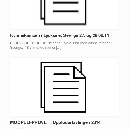
Kvinnekampen i Lycksele, Sverige 27. og 28.09.14
NJCH SJCH SUCH RR Belger du Nord Irma vant kvinnekampen i
Sverige. 18 startende damer […]
MÖÖPELI-PROVET , Uppfödartävlingen 2014