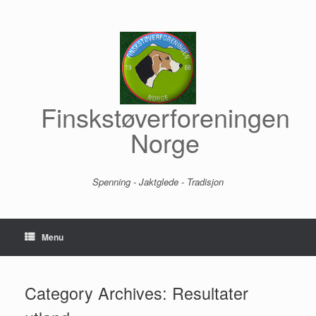
Skip
to
content
Finskstøverforeningen
Norge
Spenning - Jaktglede - Tradisjon
Menu
Category Archives:
Resultater