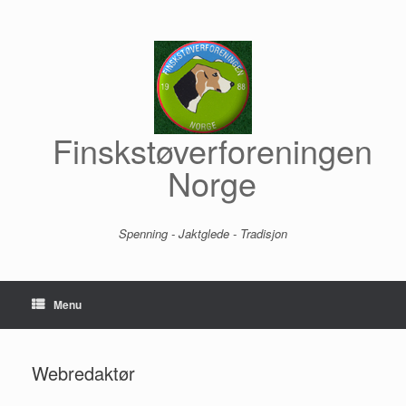
Skip
to
content
Finskstøverforeningen
Norge
Spenning - Jaktglede - Tradisjon
Menu
Webredaktør