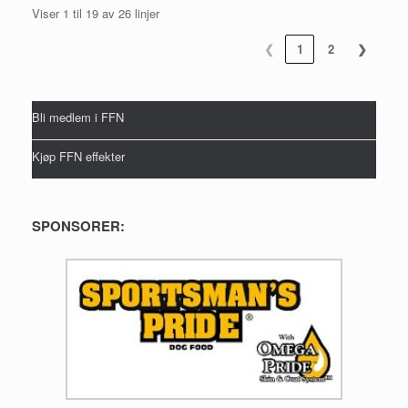
Viser 1 til 19 av 26 linjer
❮
1
2
❯
Bli medlem i FFN
Kjøp FFN effekter
SPONSORER: