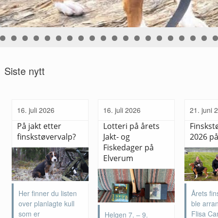
Siste nytt
16. juli 2026
16. juli 2026
21. juni 
På jakt etter
Lotteri på årets
Finskst
finskstøvervalp?
Jakt- og
2026 på
Fiskedager på
Elverum
Her finner du listen
Årets fin
over planlagte kull
ble arra
som er
Flisa C
Helgen 7. – 9.