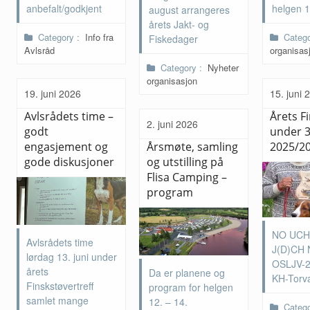
anbefalt/godkjent
helgen 1
august arrangeres
årets Jakt- og
Category :
Info fra
Categ
Fiskedager
Avlsråd
organisas
Category :
Nyheter
organisasjon
19. juni 2026
15. juni 
Avlsrådets time –
Årets F
2. juni 2026
godt
under 
engasjement og
Årsmøte, samling
2025/2
gode diskusjoner
og utstilling på
Flisa Camping –
program
NO UCH
Avlsrådets time
J(D)CH 
lørdag 13. juni under
OSLJV-2
årets
Da er planene og
KH-Torv
Finskstøvertreff
program for helgen
samlet mange
12. – 14.
Categ