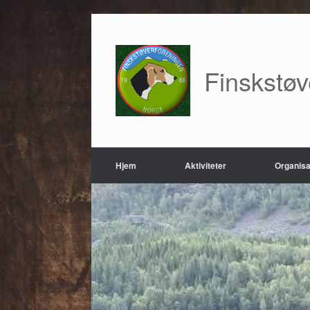
Finskstø
Hjem
Aktiviteter
Organisa