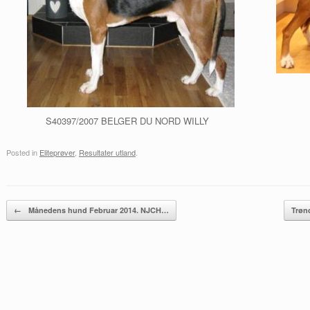
S40397/2007 BELGER DU NORD WILLY
Posted in
Eliteprøver
,
Resultater utland
.
Post navigation
←
Månedens hund Februar 2014. NJCH…
Trøn