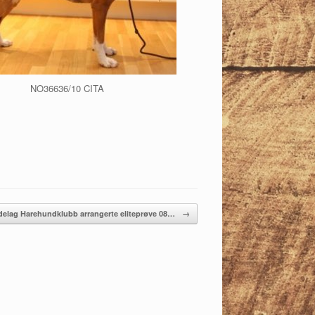
NO36636/10 CITA
delag Harehundklubb arrangerte eliteprøve 08…
→