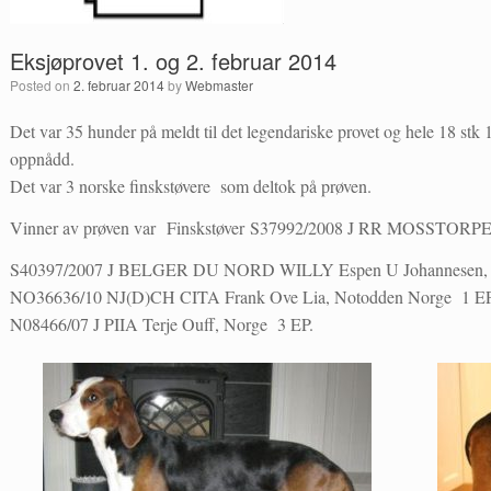
Eksjøprovet 1. og 2. februar 2014
Posted on
2. februar 2014
by
Webmaster
Det var 35 hunder på meldt til det legendariske provet og hele 18 stk
oppnådd.
Det var 3 norske finskstøvere som deltok på prøven.
Vinner av prøven var Finskstøver S37992/2008 J RR MOSSTORP
S40397/2007 J BELGER DU NORD WILLY Espen U Johannesen, F
NO36636/10 NJ(D)CH CITA Frank Ove Lia, Notodden Norge 1 
N08466/07 J PIIA Terje Ouff, Norge 3 EP.