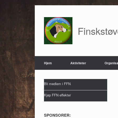
Skip
to
content
Finskstø
Hjem
Aktiviteter
Organisa
Bli medlem i FFN
Kjøp FFN effekter
SPONSORER: