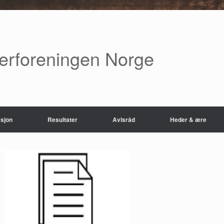
verforeningen Norge
sjon
Resultater
Avlsråd
Heder & ære