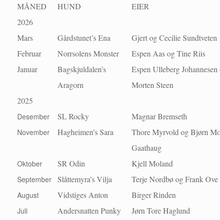
MÅNED
HUND
EIER
2026
Mars
Gårdstunet’s Ena
Gjert og Cecilie Sundtveten
Februar
Norrsolens Monster
Espen Aas og Tine Riis
Januar
Bagskjuldalen’s
Espen Ulleberg Johannesen
Aragorn
Morten Steen
2025
SL Rocky
Magnar Bremseth
Desember
Hagheimen’s Sara
Thore Myrvold og Bjørn Mo
November
Gaathaug
SR Odin
Kjell Moland
Oktober
Slåttemyra’s Vilja
Terje Nordbø og Frank Ove
September
Vidstiges Anton
Birger Rinden
August
Andersnatten Punky
Jørn Tore Haglund
Juli