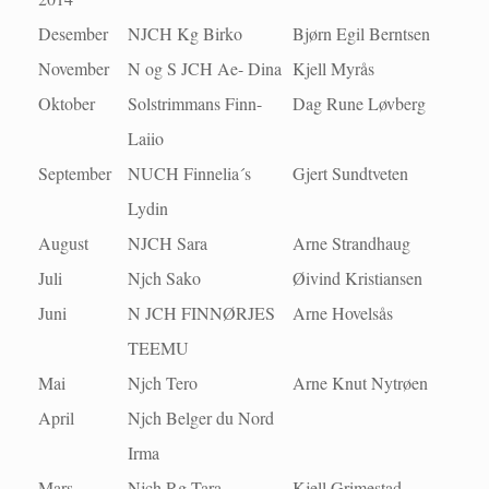
Desember
NJCH Kg Birko
Bjørn Egil Berntsen
November
N og S JCH Ae- Dina
Kjell Myrås
Oktober
Solstrimmans Finn-
Dag Rune Løvberg
Laiio
September
NUCH Finnelia´s
Gjert Sundtveten
Lydin
August
NJCH Sara
Arne Strandhaug
Juli
Njch Sako
Øivind Kristiansen
Juni
N JCH FINNØRJES
Arne Hovelsås
TEEMU
Mai
Njch Tero
Arne Knut Nytrøen
April
Njch Belger du Nord
Irma
Mars
Njch Rg-Tara
Kjell Grimestad