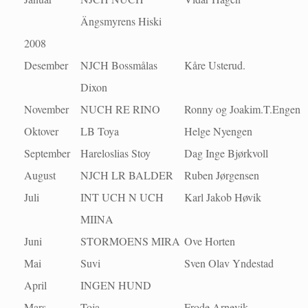
Ängsmyrens Hiski
2008
Desember
NJCH Bossmålas
Kåre Usterud.
Dixon
November
NUCH RE RINO
Ronny og Joakim.T.Engen
Oktover
LB Toya
Helge Nyengen
September
Hareloslias Stoy
Dag Inge Bjørkvoll
August
NJCH LR BALDER
Ruben Jørgensen
Juli
INT UCH N UCH
Karl Jakob Høvik
MIINA
Juni
STORMOENS MIRA
Ove Horten
Mai
Suvi
Sven Olav Yndestad
April
INGEN HUND
Mars
Toja
Frode Arnevik