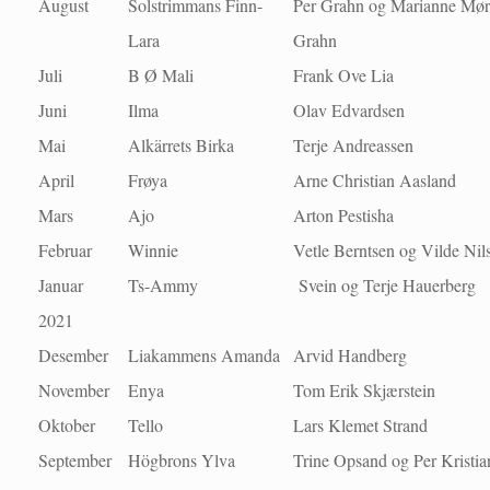
August
Solstrimmans Finn-
Per Grahn og Marianne Mø
Lara
Grahn
Juli
B Ø Mali
Frank Ove Lia
Juni
Ilma
Olav Edvardsen
Mai
Alkärrets Birka
Terje Andreassen
April
Frøya
Arne Christian Aasland
Mars
Ajo
Arton Pestisha
Februar
Winnie
Vetle Berntsen og Vilde Nil
Januar
Ts-Ammy
Svein og Terje Hauerberg
2021
Desember
Liakammens Amanda
Arvid Handberg
November
Enya
Tom Erik Skjærstein
Oktober
Tello
Lars Klemet Strand
September
Högbrons Ylva
Trine Opsand og Per Kristia