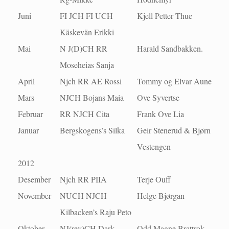
Juni
FI JCH FI UCH
Kjell Petter Thue
Käskevän Erikki
Mai
N J(D)CH RR
Harald Sandbakken.
Moseheias Sanja
April
Njch RR AE Rossi
Tommy og Elvar Aune
Mars
NJCH Bojans Maia
Ove Syvertse
Februar
RR NJCH Cita
Frank Ove Lia
Januar
Bergskogens’s Silka
Geir Stenerud & Bjørn
Vestengen
2012
Desember
Njch RR PIIA
Terje Ouff
November
NUCH NJCH
Helge Bjørgan
Kilbacken’s Raju Peto
Oktober
NJ(rev)CH Dark
Odd Magne Brattrok