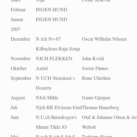
Februar
INGEN HUND
Januar
INGEN HUND
2007
Desember
N Jch Nv-07
Oscar Wilhelm Nilssen
Kilbackens Raju Sonja
November
NJCH FLEKKEN
John Kvisli
Oktober
Astrid
Sverre Flønes
September
N UCH Stensåsen`s
Rune Ullerlien
Dosærn
August
NJch Millie
Gaute Gjerpen
Juli
Njch RR Elvåsens Emil
Thomas Hauerberg
Juni
N.U.ch Røraskogen’s
Olaf & Julianne Olsen & Ar
Minun Tikki JO
Weholt
Mai
N uch N jch S Jch S
Torbjørn Hoem