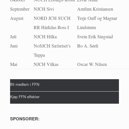
September
NJCH Sivi
Arnfinn Kristiansen
August
NORD JCH SUCH
Terje Ouff og Magnar
RR Härkilas Ross I
Lindstrøm
Juli
NJCH Hilka
Svein Erik Singstad
Juni
NoSJCH Sælsriset’s
Bo A. Sørli
Tuppa
Mai
NJCH Vilkas
Oscar W. Nilsen
Bli medlem i FFN
Kjøp FFN effekter
SPONSORER: