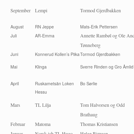
September
Lempi
Tormod Gjerdbakken
August
RN Jeppe
Mats-Erik Pettersen
Annette Rambøl og Ole And
Juli
AR-Emma
Tønneberg
Juni
Konnerud Kollen’s Piika
Tormod Gjerdbakken
Mai
Klinga
Sverre Rinden og Gro Åmlid
April
Ruskametsän Loken
Bo Sørlie
Hessu
Mars
TL Lilja
Tom Halvorsen og Odd
Brathaug
Februar
Matoma
Thomas Kristiansen
Januar
Norsk jch TL Hugo
Helge Bjørgan