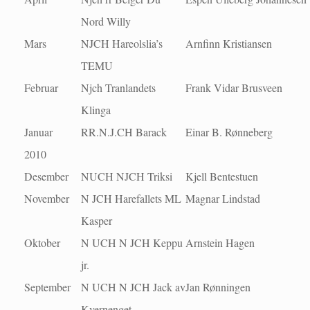
Nord Willy
Mars
NJCH Hareolslia’s
Arnfinn Kristiansen
TEMU
Februar
Njch Tranlandets
Frank Vidar Brusveen
Klinga
Januar
RR.N.J.CH Barack
Einar B. Rønneberg
2010
Desember
NUCH NJCH Triksi
Kjell Bentestuen
November
N JCH Harefallets ML
Magnar Lindstad
Kasper
Oktober
N UCH N JCH Keppu
Arnstein Hagen
jr.
September
N UCH N JCH Jack av
Jan Rønningen
Kvernenget