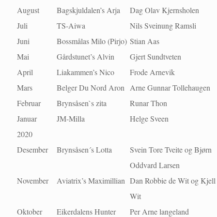
August
Bagskjuldalen’s Arja
Dag Olav Kjernsholen
Juli
TS-Aiwa
Nils Sveinung Ramsli
Juni
Bossmålas Milo (Pirjo)
Stian Aas
Mai
Gårdstunet’s Alvin
Gjert Sundtveten
April
Liakammen’s Nico
Frode Arnevik
Mars
Belger Du Nord Aron
Arne Gunnar Tollehaugen
Februar
Brynsåsen`s zita
Runar Thon
Januar
JM-Milla
Helge Sveen
2020
Desember
Brynsåsen´s
Lotta
Svein Tore Tveite og Bjørn
Oddvard Larsen
November
Aviatrix’s Maximillian
Dan Robbie de Wit og Kjell
Wit
Oktober
Eikerdalens Hunter
Per Arne langeland