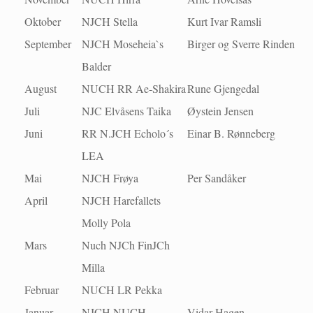
Oktober
NJCH Stella
Kurt Ivar Ramsli
September
NJCH Moseheia`s
Birger og Sverre Rinden
Balder
August
NUCH RR Ae-Shakira
Rune Gjengedal
Juli
NJC Elvåsens Taika
Øystein Jensen
Juni
RR N.JCH Echolo´s
Einar B. Rønneberg
LEA
Mai
NJCH Frøya
Per Sandåker
April
NJCH Harefallets
Molly Pola
Mars
Nuch NJCh FinJCh
Milla
Februar
NUCH LR Pekka
Januar
NJCH NUCH
Vidar Hagen