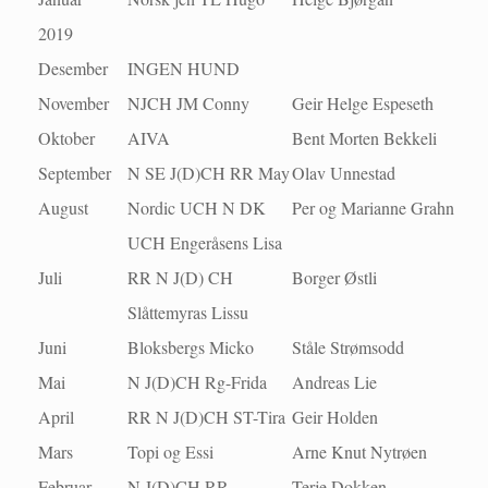
2019
Desember
INGEN HUND
November
NJCH JM Conny
Geir Helge Espeseth
Oktober
AIVA
Bent Morten Bekkeli
September
N SE J(D)CH RR May
Olav Unnestad
August
Nordic UCH N DK
Per og Marianne Grahn
UCH Engeråsens Lisa
Juli
RR N J(D) CH
Borger Østli
Slåttemyras Lissu
Juni
Bloksbergs Micko
Ståle Strømsodd
Mai
N J(D)CH Rg-Frida
Andreas Lie
April
RR N J(D)CH ST-Tira
Geir Holden
Mars
Topi og Essi
Arne Knut Nytrøen
Februar
N J(D)CH RR
Terje Dokken