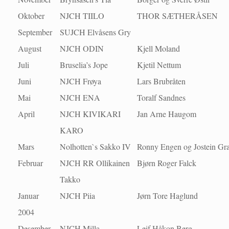
Oktober
NJCH TIILO
THOR SÆTHERÅSEN
September
SUJCH Elvåsens Gry
August
NJCH ODIN
Kjell Moland
Juli
Bruselia’s Jope
Kjetil Nettum
Juni
NJCH Frøya
Lars Brubråten
Mai
NJCH ENA
Toralf Sandnes
April
NJCH KIVIKARI
Jan Arne Haugom
KARO
Mars
Nolhotten`s Sakko IV
Ronny Engen og Jostein Gr
Februar
NJCH RR Ollikainen
Bjørn Roger Falck
Takko
Januar
NJCH Piia
Jørn Tore Haglund
2004
Desember
NJCH Milla
Leif Håkon Berg