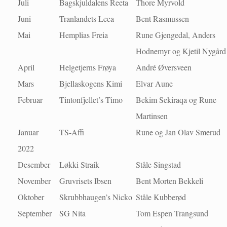
Juli
Bagskjuldalens Reeta
Thore Myrvold
Juni
Tranlandets Leea
Bent Rasmussen
Mai
Hemplias Freia
Rune Gjengedal, Anders
Hodnemyr og Kjetil Nygård
April
Helgetjerns Frøya
André Øversveen
Mars
Bjellaskogens Kimi
Elvar Aune
Februar
Tintonfjellet’s Timo
Bekim Sekiraqa og Rune
Martinsen
Januar
TS-Affi
Rune og Jan Olav Smerud
2022
Desember
Løkki Straik
Ståle Singstad
November
Gruvrisets Ibsen
Bent Morten Bekkeli
Oktober
Skrubbhaugen’s Nicko
Ståle Kubberød
September
SG Nita
Tom Espen Trangsund