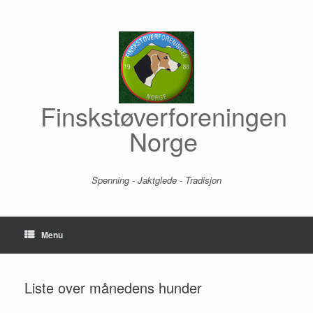
Skip
to
content
Finskstøverforeningen
Norge
Spenning - Jaktglede - Tradisjon
Menu
Liste over månedens hunder