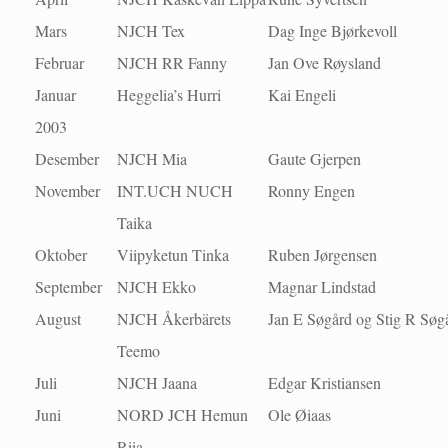
Mars
NJCH Tex
Dag Inge Bjørkevoll
Februar
NJCH RR Fanny
Jan Ove Røysland
Januar
Heggelia’s Hurri
Kai Engeli
2003
Desember
NJCH Mia
Gaute Gjerpen
November
INT.UCH NUCH
Ronny Engen
Taika
Oktober
Viipyketun Tinka
Ruben Jørgensen
September
NJCH Ekko
Magnar Lindstad
August
NJCH Åkerbärets
Jan E Søgård og Stig R Søg
Teemo
Juli
NJCH Jaana
Edgar Kristiansen
Juni
NORD JCH Hemun
Ole Øiaas
Riia