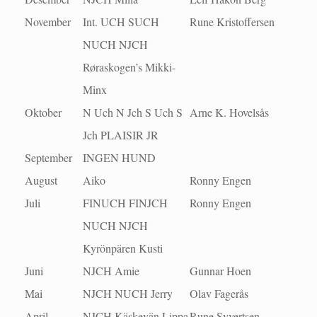
November
Int. UCH SUCH
Rune Kristoffersen
NUCH NJCH
Røraskogen’s Mikki-
Minx
Oktober
N Uch N Jch S Uch S
Arne K. Hovelsås
Jch PLAISIR JR
September
INGEN HUND
August
Aiko
Ronny Engen
Juli
FINUCH FINJCH
Ronny Engen
NUCH NJCH
Kyrönpären Kusti
Juni
NJCH Amie
Gunnar Hoen
Mai
NJCH NUCH Jerry
Olav Fagerås
April
NJCH Käskevän Lippa
Rune Syvertsen