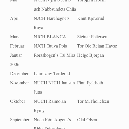
uch Nabbsundets Chila
April
NJCH Harehegnets
Knut Kjeverud
Raya
Mars
NJCH BLANCA
Steinar Pettersen
Februar
NJCH Tuuva Pola
Tor Ole Reitan Havsø
Januar
Røraskogen`s Tai Mira
Helge Bjørgan
2006
Desember
Lauritz av Torderud
November
NUCH NJCH Jantsun
Finn Fjeldseth
Jutta
Oktober
NUCH Raimolan
Tor M.Thollefsen
Rymy
September
Nuch Røraskogens’s
Olaf Olsen
Ritha Odinsdottir