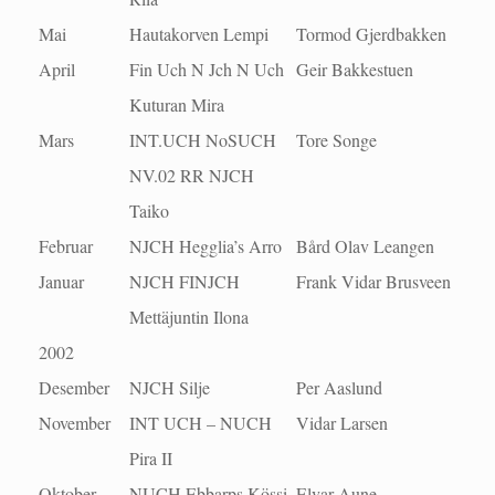
Mai
Hautakorven Lempi
Tormod Gjerdbakken
April
Fin Uch N Jch N Uch
Geir Bakkestuen
Kuturan Mira
Mars
INT.UCH NoSUCH
Tore Songe
NV.02 RR NJCH
Taiko
Februar
NJCH Hegglia’s Arro
Bård Olav Leangen
Januar
NJCH FINJCH
Frank Vidar Brusveen
Mettäjuntin Ilona
2002
Desember
NJCH Silje
Per Aaslund
November
INT UCH – NUCH
Vidar Larsen
Pira II
Oktober
NUCH Ebbarps Kössi
Elvar Aune