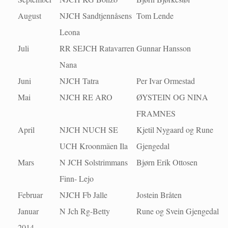
August
NJCH Sandtjennåsens
Tom Lende
Leona
Juli
RR SEJCH Ratavarren
Gunnar Hansson
Nana
Juni
NJCH Tatra
Per Ivar Ormestad
Mai
NJCH RE ARO
ØYSTEIN OG NINA
FRAMNES
April
NJCH NUCH SE
Kjetil Nygaard og Rune
UCH Kroonmäen Ila
Gjengedal
Mars
N JCH Solstrimmans
Bjørn Erik Ottosen
Finn- Lejo
Februar
NJCH Fb Jalle
Jostein Bråten
Januar
N Jch Rg-Betty
Rune og Svein Gjengedal
2014