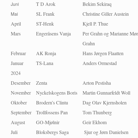
T D Arok
Bekim Sekiraq
Juni
SL Frank
Christine Giller Austein
Mai
April
ST-Henk
Kjell P. Thue
Mars
Engeråsens Vanja
Per Grahn og Marianne Mø
Grahn
Februar
AK Ronja
Hans Jørgen Flaatten
Januar
TS-Lana
Anders Ormestad
2024
Desember
Zenta
Arton Pestisha
November
Nyckelskogens Boris
Martin Gunnarfeldt Woll
Oktober
Brodern’s Clintu
Dag Olav Kjernsholen
September
Trollfossens Pan
Tom Thunberg
August
GO-Mjølnir
Geir Ekhom
Juli
Bloksbergs Saga
Sjur og Jørn Danielsen