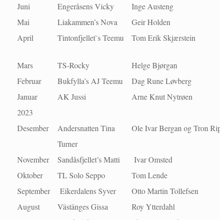
Juni
Engeråsens Vicky
Inge Austeng
Mai
Liakammen’s Nova
Geir Holden
April
Tintonfjellet`s Teemu
Tom Erik Skjærstein
Mars
TS-Rocky
Helge Bjørgan
Februar
Bukfylla’s AJ Teemu
Dag Rune Løvberg
Januar
AK Jussi
Arne Knut Nytrøen
2023
Desember
Andersnatten Tina
Ole Ivar Bergan og Tron Ri
Turner
November
Sandåsfjellet’s Matti
Ivar Omsted
Oktober
TL Solo Seppo
Tom Lende
September
Eikerdalens Syver
Otto Martin Tollefsen
August
Västänges Gissa
Roy Ytterdahl