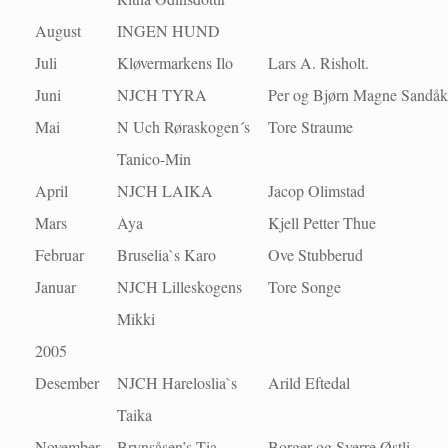
August
INGEN HUND
Juli
Kløvermarkens Ilo
Lars A. Risholt.
Juni
NJCH TYRA
Per og Bjørn Magne Sandåk
Mai
N Uch Røraskogen´s
Tore Straume
Tanico-Min
April
NJCH LAIKA
Jacop Olimstad
Mars
Aya
Kjell Petter Thue
Februar
Bruselia`s Karo
Ove Stubberud
Januar
NJCH Lilleskogens
Tore Songe
Mikki
2005
Desember
NJCH Hareloslia`s
Arild Eftedal
Taika
November
Brynsåsen’s Tia
Borger og Sverre Østli