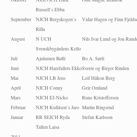
Russell`s Ebba
September
NJCH Bergskogen`s
Vidar Hagen og Finn Fjelds
Rilla
August
N UCH
Nils Ivar Lund og Jon Rand
Svenskbygårdens Kello
Juli
Ajulumen Rølli
Bo A. Sørli
Juni
NJCH Harefallets Ekko
Sverre og Birger Rinden
Mai
NJCH LB Jens
Leif Håkon Berg
April
NJCH Conny
Geir Omland
Mars
NJCH EJ-Nicko
Rune Kristoffersen
Februar
NJCH Kullåsen`s Jaro
Martin Ringsrud
Januar
RR SEJCH Ryda
Stefan Karlsson
Tallen Laisa
2011