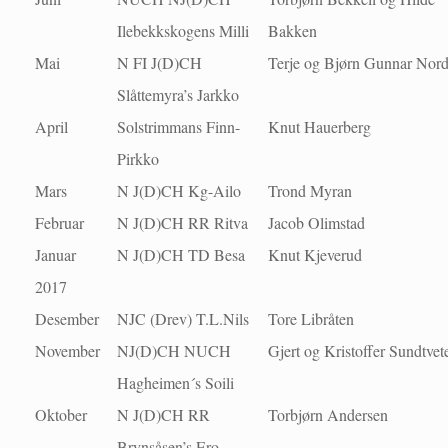
Ilebekkskogens Milli
Bakken
Mai
N FI J(D)CH
Terje og Bjørn Gunnar Nor
Slåttemyra’s Jarkko
April
Solstrimmans Finn-
Knut Hauerberg
Pirkko
Mars
N J(D)CH Kg-Ailo
Trond Myran
Februar
N J(D)CH RR Ritva
Jacob Olimstad
Januar
N J(D)CH TD Besa
Knut Kjeverud
2017
Desember
NJC (Drev) T.L.Nils
Tore Libråten
November
NJ(D)CH NUCH
Gjert og Kristoffer Sundtvet
Hagheimen´s Soili
Oktober
N J(D)CH RR
Torbjørn Andersen
Brynsåsen’s Ero