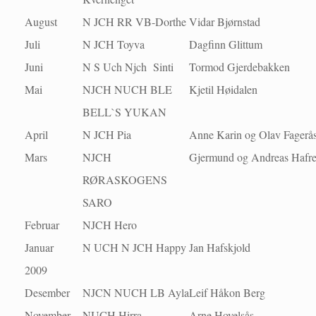
August
N JCH RR VB-Dorthe
Vidar Bjørnstad
Juli
N JCH Toyva
Dagfinn Glittum
Juni
N S Uch Njch Sinti
Tormod Gjerdebakken
Mai
NJCH NUCH BLE
Kjetil Høidalen
BELL`S YUKAN
April
N JCH Pia
Anne Karin og Olav Fagerå
Mars
NJCH
Gjermund og Andreas Hafre
RØRASKOGENS
SARO
Februar
NJCH Hero
Januar
N UCH N JCH Happy
Jan Hafskjold
2009
Desember
NJCN NUCH LB Ayla
Leif Håkon Berg
November
NUCH Hirra
Arne Hovelsås