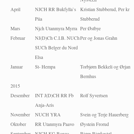
April
NJCH RR Bukfylla`s
Kristian Stubberud, Per kr
Piia
Stubberud
Mars
Njch Utanmyra Myrra
Per Østbye
Februar
NJ(D)Ch C.I.B. NUCh
Per og Jonas Grahn
SUCh Belger du Nord
Elsa
Januar
St- Hempa
Torbjørn Bekkeli og Ørjan
Bernhus
2015
Desember
INT J(D)CH RR Fb
Rolf Syvertsen
Anja-Aris
November
NUCH YRA
Svein og Terje Hauerberg
Oktober
RR Utanmyra Paavo
Øystein Frorud
September
NJCH KG Bonzo
Bjørn Bjørkestøl