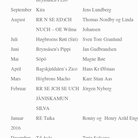
September
Kira
Jens Lundberg
August
RR N SE J(D)CH
Thomas Nordby og Linda
NUCH – OE Wilma
Johansen
Juli
Høgbroens Røti (Siri)
Sven Tore Granlund
Juni
Brynsåsen’s Pippi
Jan Gudbrandsen
Mai
Söpö
Magne Bøe
April
Bagskjuldalen`s Zico
Hans Kr Øfstaas
Mars
Högbrons Macho
Kare Stian Aas
Februar
RR SE JCH SE UCH
Jörgen Nyberg
JÄNISKAMUN
SILVA
Januar
RE Taika
Ronny og Henry Arild Eng
2016
Desember
Td Ayla
Terje Solvang.