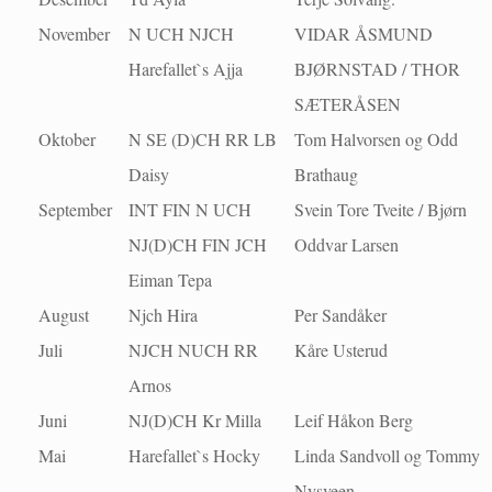
November
N UCH NJCH
VIDAR ÅSMUND
Harefallet`s Ajja
BJØRNSTAD / THOR
SÆTERÅSEN
Oktober
N SE (D)CH RR LB
Tom Halvorsen og Odd
Daisy
Brathaug
September
INT FIN N UCH
Svein Tore Tveite / Bjørn
NJ(D)CH FIN JCH
Oddvar Larsen
Eiman Tepa
August
Njch Hira
Per Sandåker
Juli
NJCH NUCH RR
Kåre Usterud
Arnos
Juni
NJ(D)CH Kr Milla
Leif Håkon Berg
Mai
Harefallet`s Hocky
Linda Sandvoll og Tommy
Nysveen