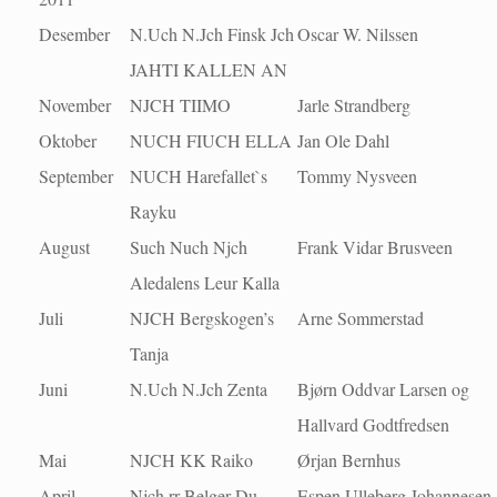
Desember
N.Uch N.Jch Finsk Jch
Oscar W. Nilssen
JAHTI KALLEN AN
November
NJCH TIIMO
Jarle Strandberg
Oktober
NUCH FIUCH ELLA
Jan Ole Dahl
September
NUCH Harefallet`s
Tommy Nysveen
Rayku
August
Such Nuch Njch
Frank Vidar Brusveen
Aledalens Leur Kalla
Juli
NJCH Bergskogen’s
Arne Sommerstad
Tanja
Juni
N.Uch N.Jch Zenta
Bjørn Oddvar Larsen og
Hallvard Godtfredsen
Mai
NJCH KK Raiko
Ørjan Bernhus
April
Njch rr Belger Du
Espen Ulleberg Johannesen