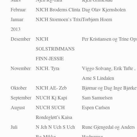
Februar
NJCH Broderns Clinta
Dag Olav Kjernsholen
Januar
NJCH Stormoen`s Trixi
Torbjørn Hoem
2013
Desember
NJCH
Per Kristiansen og Trine Op
SOLSTRIMMANS
FINN-JESSIE
November
NJCH. Tyra
Viggo Solvang, Erik Tufte ,
Arne S Lindalen
Oktober
NJCH AE- Zeb
Bjørnar og Dag Inge Bjørke
September
NUCH Kj Kapi
Sam Samuelsen
August
NUCH SUCH
Espen Carlsen
Rondegløtt’s Kaisa
Juli
N Jch N Uch S Uch
Rune Gjengedal og Anders
Rg-Mikke
Hodnemyr