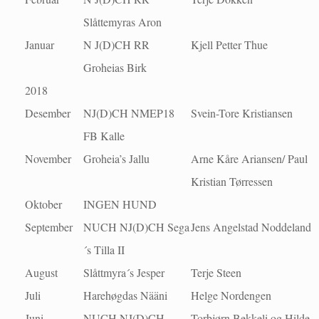
Slåttemyras Aron
Januar
N J(D)CH RR
Kjell Petter Thue
Groheias Birk
2018
Desember
NJ(D)CH NMEP18
Svein-Tore Kristiansen
FB Kalle
November
Groheia’s Jallu
Arne Kåre Ariansen/ Paul
Kristian Tørressen
Oktober
INGEN HUND
September
NUCH NJ(D)CH Sega
Jens Angelstad Noddeland
´s Tilla II
August
Slåttmyra´s Jesper
Terje Steen
Juli
Harehøgdas Nääni
Helge Nordengen
Juni
NUCH NJ(D)CH
Torbjørn Bekkeli og Hilde