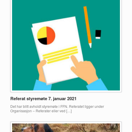
Referat styremøte 7. januar 2021
Det har blitt avholdt styremøte i FFN. Referatet ligger under
Organisasjon – Referater eller ved […]