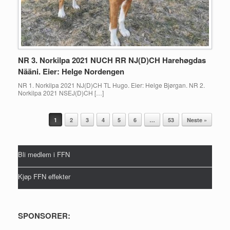
NR 3. Norkilpa 2021 NUCH RR NJ(D)CH Harehøgdas
Nääni. Eier: Helge Nordengen
NR 1. Norkilpa 2021 NJ(D)CH TL Hugo. Eier: Helge Bjørgan. NR 2.
Norkilpa 2021 NSEJ(D)CH […]
Post navigation
1
2
3
4
5
6
…
53
Neste »
Bli medlem i FFN
Kjøp FFN effekter
SPONSORER: