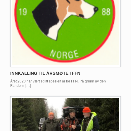
INNKALLING TIL ÅRSMØTE I FFN
Året 2020 har vært et litt spesielt år for FFN. På grunn av den
Pandemi […]