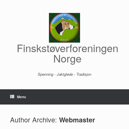
Skip
to
content
Finskstøverforeningen
Norge
Spenning - Jaktglede - Tradisjon
Menu
Author Archive:
Webmaster