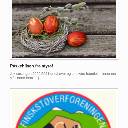
Påskehilsen fra styre!
Jaktsesongen 2020/2021 er nå over og alle våre håpefulle finner må
stå i band frem […]