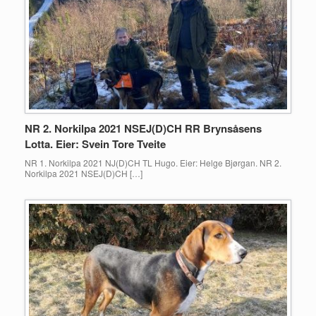
NR 2. Norkilpa 2021 NSEJ(D)CH RR Brynsåsens
Lotta. Eier: Svein Tore Tveite
NR 1. Norkilpa 2021 NJ(D)CH TL Hugo. Eier: Helge Bjørgan. NR 2.
Norkilpa 2021 NSEJ(D)CH […]