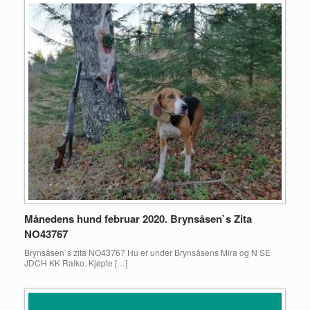
Månedens hund februar 2020. Brynsåsen`s Zita
NO43767
Brynsåsen`s zita NO43767 Hu er under Brynsåsens Mira og N SE
JDCH KK Raiko. Kjøpte […]