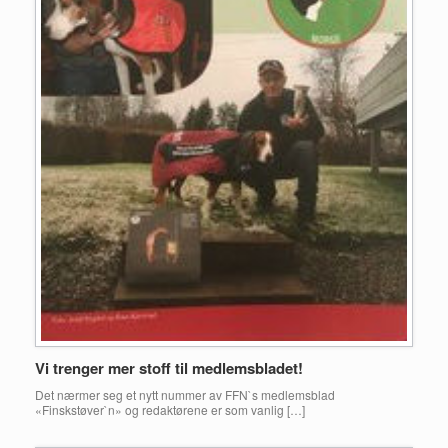
Vi trenger mer stoff til medlemsbladet!
Det nærmer seg et nytt nummer av FFN`s medlemsblad
«Finskstøver`n» og redaktørene er som vanlig […]