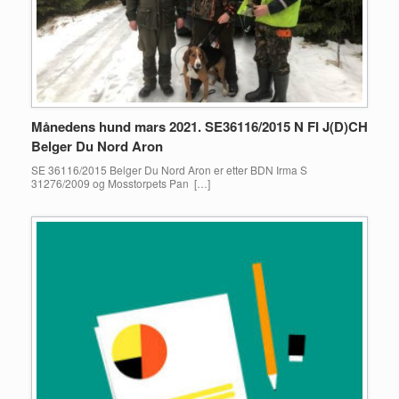
Månedens hund mars 2021. SE36116/2015 N FI J(D)CH
Belger Du Nord Aron
SE 36116/2015 Belger Du Nord Aron er etter BDN Irma S
31276/2009 og Mosstorpets Pan […]