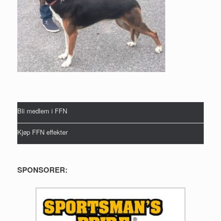
Bli medlem i FFN
Kjøp FFN effekter
SPONSORER: