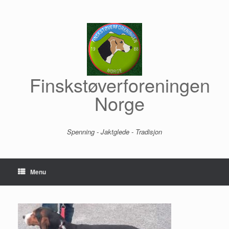
Skip
to
content
Finskstøverforeningen
Norge
Spenning - Jaktglede - Tradisjon
Menu