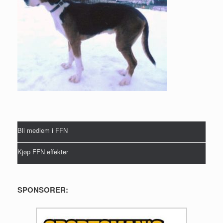
Bli medlem i FFN
Kjøp FFN effekter
SPONSORER: