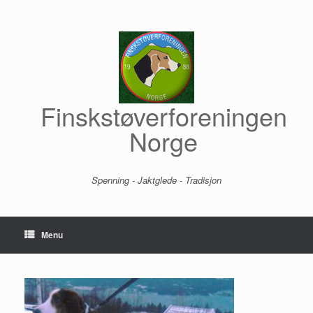
Skip
to
content
Finskstøverforeningen
Norge
Spenning - Jaktglede - Tradisjon
Menu