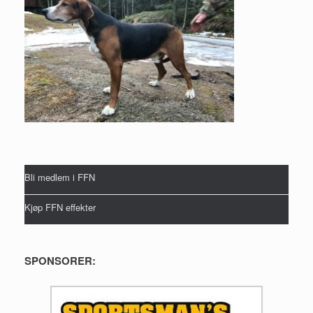
Bli medlem i FFN
Kjøp FFN effekter
SPONSORER: