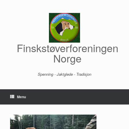
Skip
to
content
Finskstøverforeningen
Norge
Spenning - Jaktglede - Tradisjon
Menu