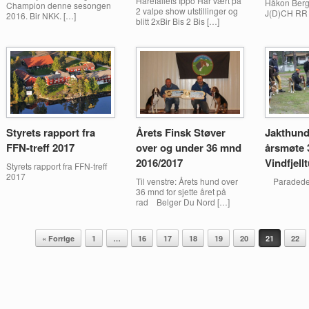
Harefallets Ippo Har vært på
Håkon Ber
Champion denne sesongen
2 valpe show utstillinger og
J(D)CH RR 
2016. Bir NKK. […]
blitt 2xBir Bis 2 Bis […]
Styrets rapport fra
Årets Finsk Støver
Jakthund
FFN-treff 2017
over og under 36 mnd
årsmøte 3
2016/2017
Vindfjell
Styrets rapport fra FFN-treff
2017
Til venstre: Årets hund over
Paradedel
36 mnd for sjette året på
rad Belger Du Nord […]
Post navigation
« Forrige
1
…
16
17
18
19
20
21
22