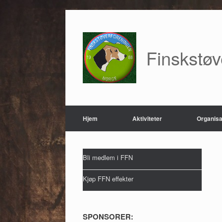
Skip
to
content
Finskstø
Hjem
Aktiviteter
Organisa
Bli medlem i FFN
Kjøp FFN effekter
SPONSORER: