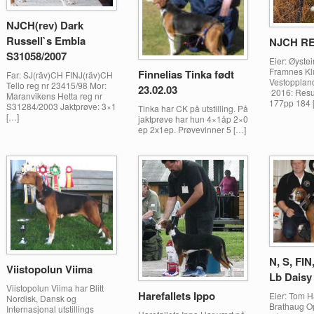
NJCH(rev) Dark
Russell`s Embla
NJCH RE
S31058/2007
Eier: Øyste
Framnes Kl
Finnelias Tinka født
Far: SJ(räv)CH FINJ(räv)CH
Vestoppla
Tello reg nr 23415/98 Mor:
23.02.03
2016: Resu
Maranvikens Hetta reg nr
177pp 184 
S31284/2003 Jaktprøve: 3×1
Tinka har CK på utstilling. På
[…]
jaktprøve har hun 4×1åp 2×0
ep 2x1ep. Prøvevinner 5 […]
N, S, FI
Viistopolun Viima
Lb Daisy
Viistopolun Viima har Blitt
Harefallets Ippo
Eier: Tom 
Nordisk, Dansk og
Brathaug Op
Internasjonal utstillings