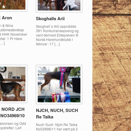
 Aron
Skoghalls Arii
in & Nina
Skoghall`s Arii oppnådde
ubbmesterskap
391 Konkurransepoeng og
nd HHK November
vant dermed Eliteprøven til
ltat 1 Pr Hare
Norsk Harehundklubb i
[…]
februar -17 […]
N, NORD JCH
NJCH, NUCH, SUCH
 NO34969/10
Re Taika
Halvorsen og Odd
Nuch Such Njch Re Taika
pdretter: Leif
No53998/11 har vært på 2