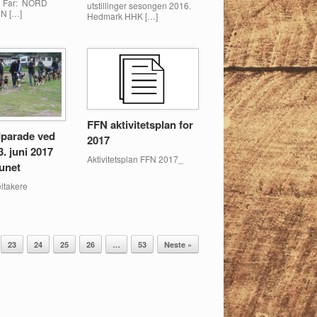
g Far: NORD
utstillinger sesongen 2016.
N […]
Hedmark HHK […]
FFN aktivitetsplan for
parade ved
2017
. juni 2017
Aktivitetsplan FFN 2017_
tunet
takere
23
24
25
26
…
53
Neste »