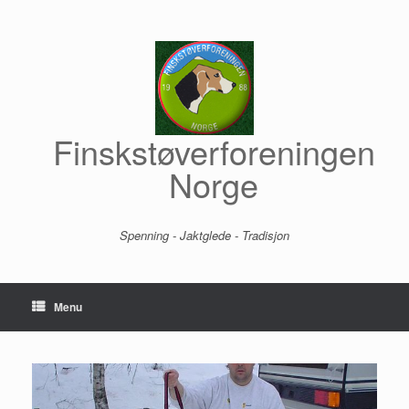
Skip
to
content
Finskstøverforeningen
Norge
Spenning - Jaktglede - Tradisjon
Menu