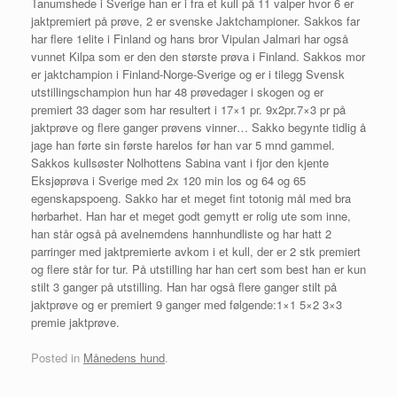
Tanumshede i Sverige han er i fra et kull på 11 valper hvor 6 er
jaktpremiert på prøve, 2 er svenske Jaktchampioner. Sakkos far
har flere 1elite i Finland og hans bror Vipulan Jalmari har også
vunnet Kilpa som er den den største prøva i Finland. Sakkos mor
er jaktchampion i Finland-Norge-Sverige og er i tilegg Svensk
utstillingschampion hun har 48 prøvedager i skogen og er
premiert 33 dager som har resultert i 17×1 pr. 9x2pr.7×3 pr på
jaktprøve og flere ganger prøvens vinner… Sakko begynte tidlig å
jage han førte sin første harelos før han var 5 mnd gammel.
Sakkos kullsøster Nolhottens Sabina vant i fjor den kjente
Eksjøprøva i Sverige med 2x 120 min los og 64 og 65
egenskapspoeng. Sakko har et meget fint totonig mål med bra
hørbarhet. Han har et meget godt gemytt er rolig ute som inne,
han står også på avelnemdens hannhundliste og har hatt 2
parringer med jaktpremierte avkom i et kull, der er 2 stk premiert
og flere står for tur. På utstilling har han cert som best han er kun
stilt 3 ganger på utstilling. Han har også flere ganger stilt på
jaktprøve og er premiert 9 ganger med følgende:1×1 5×2 3×3
premie jaktprøve.
Posted in
Månedens hund
.