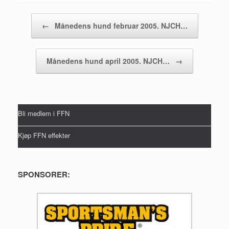
Post navigation
←
Månedens hund februar 2005. NJCH…
Månedens hund april 2005. NJCH…
→
Bli medlem i FFN
Kjøp FFN effekter
SPONSORER: