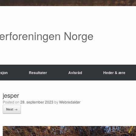
verforeningen Norge
sjon
Resultater
Avlsråd
Heder & ære
jesper
Posted on
28. september 2023
by
Webredaktør
Next →