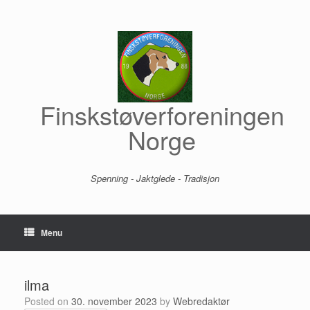
Skip
to
content
Finskstøverforeningen
Norge
Spenning - Jaktglede - Tradisjon
Menu
ilma
Posted on
30. november 2023
by
Webredaktør