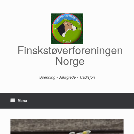
Skip
to
content
Finskstøverforeningen
Norge
Spenning - Jaktglede - Tradisjon
Menu