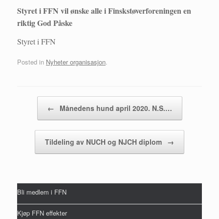
Styret i FFN vil ønske alle i Finskstøverforeningen en
riktig God Påske
Styret i FFN
Posted in
Nyheter organisasjon
.
Post navigation
←
Månedens hund april 2020. N.S.…
Tildeling av NUCH og NJCH diplom
→
Bli medlem i FFN
Kjøp FFN effekter