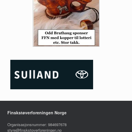
Finskstøverforeningen Norge
Organisasjonsnummer: 984697678
styre@finskstoverforeningen.no