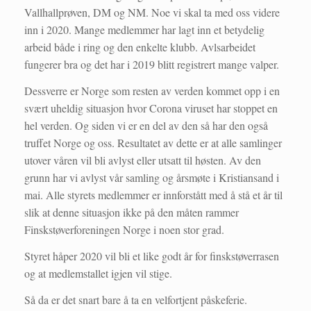
Vallhallprøven, DM og NM. Noe vi skal ta med oss videre
inn i 2020. Mange medlemmer har lagt inn et betydelig
arbeid både i ring og den enkelte klubb. Avlsarbeidet
fungerer bra og det har i 2019 blitt registrert mange valper.
Dessverre er Norge som resten av verden kommet opp i en
svært uheldig situasjon hvor Corona viruset har stoppet en
hel verden. Og siden vi er en del av den så har den også
truffet Norge og oss. Resultatet av dette er at alle samlinger
utover våren vil bli avlyst eller utsatt til høsten. Av den
grunn har vi avlyst vår samling og årsmøte i Kristiansand i
mai. Alle styrets medlemmer er innforstått med å stå et år til
slik at denne situasjon ikke på den måten rammer
Finskstøverforeningen Norge i noen stor grad.
Styret håper 2020 vil bli et like godt år for finskstøverrasen
og at medlemstallet igjen vil stige.
Så da er det snart bare å ta en velfortjent påskeferie.