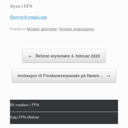
Styret i FFN
ffnstyre@gmail.com
Posted in
Nyheter aktiviteter
,
Nyheter organisasjon
.
Post navigation
←
Referat styremøte 4. februar 2020
Invitasjon til Finskstøverparade på Hamre…
→
Bli medlem i FFN
Kjøp FFN effekter