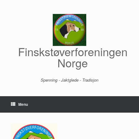
Skip
to
content
Finskstøverforeningen
Norge
Spenning - Jaktglede - Tradisjon
Menu