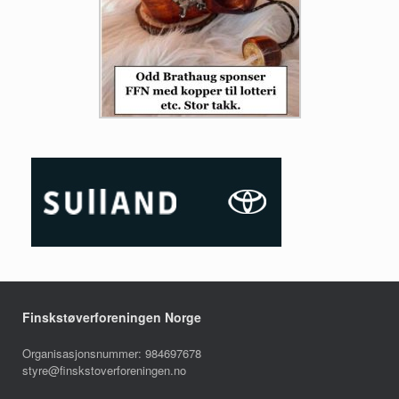
Finskstøverforeningen Norge
Organisasjonsnummer: 984697678
styre@finskstoverforeningen.no