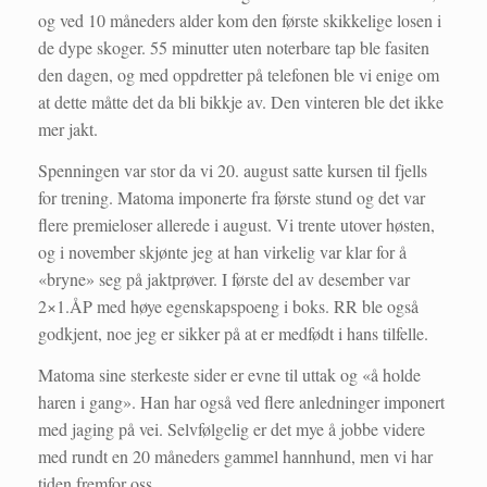
og ved 10 måneders alder kom den første skikkelige losen i
de dype skoger. 55 minutter uten noterbare tap ble fasiten
den dagen, og med oppdretter på telefonen ble vi enige om
at dette måtte det da bli bikkje av. Den vinteren ble det ikke
mer jakt.
Spenningen var stor da vi 20. august satte kursen til fjells
for trening. Matoma imponerte fra første stund og det var
flere premieloser allerede i august. Vi trente utover høsten,
og i november skjønte jeg at han virkelig var klar for å
«bryne» seg på jaktprøver. I første del av desember var
2×1.ÅP med høye egenskapspoeng i boks. RR ble også
godkjent, noe jeg er sikker på at er medfødt i hans tilfelle.
Matoma sine sterkeste sider er evne til uttak og «å holde
haren i gang». Han har også ved flere anledninger imponert
med jaging på vei. Selvfølgelig er det mye å jobbe videre
med rundt en 20 måneders gammel hannhund, men vi har
tiden fremfor oss.