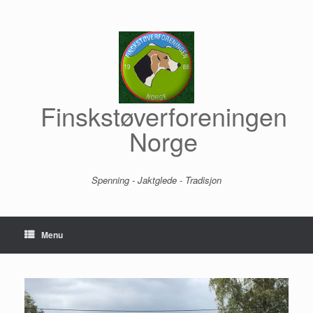
Skip
to
content
Finskstøverforeningen
Norge
Spenning - Jaktglede - Tradisjon
Menu