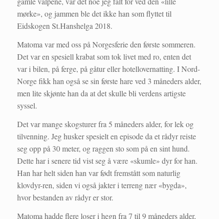
gamle valpene, var det noe jeg falt for ved den «lille
mørke», og jammen ble det ikke han som flyttet til
Eidskogen St.Hanshelga 2018.
Matoma var med oss på Norgesferie den første sommeren.
Det var en spesiell krabat som tok livet med ro, enten det
var i bilen, på ferge, på gåtur eller hotellovernatting. I Nord-
Norge fikk han også se sin første hare ved 3 måneders alder,
men lite skjønte han da at det skulle bli verdens artigste
syssel.
Det var mange skogsturer fra 5 måneders alder, for lek og
tilvenning. Jeg husker spesielt en episode da et rådyr reiste
seg opp på 30 meter, og raggen sto som på en sint hund.
Dette har i senere tid vist seg å være «skumle» dyr for han.
Han har helt siden han var født fremstått som naturlig
klovdyr-ren, siden vi også jakter i terreng nær «bygda»,
hvor bestanden av rådyr er stor.
Matoma hadde flere loser i hegn fra 7 til 9 måneders alder,