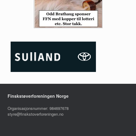
Finskstøverforeningen Norge
Organisasjonsnummer: 984697678
styre@finskstoverforeningen.no