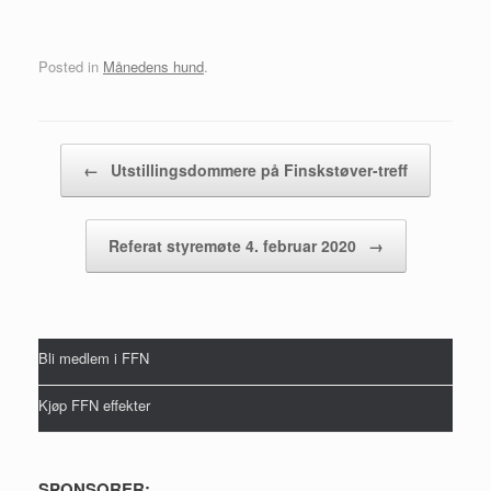
Posted in
Månedens hund
.
Post navigation
←
Utstillingsdommere på Finskstøver-treff
Referat styremøte 4. februar 2020
→
Bli medlem i FFN
Kjøp FFN effekter
SPONSORER: