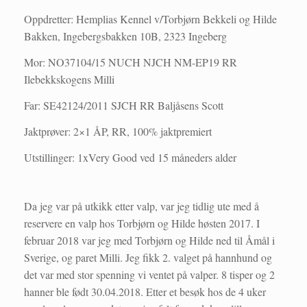
Oppdretter: Hemplias Kennel v/Torbjørn Bekkeli og Hilde
Bakken, Ingebergsbakken 10B, 2323 Ingeberg
Mor: NO37104/15 NUCH NJCH NM-EP19 RR
Ilebekkskogens Milli
Far: SE42124/2011 SJCH RR Baljåsens Scott
Jaktprøver: 2×1 ÅP, RR, 100% jaktpremiert
Utstillinger: 1xVery Good ved 15 måneders alder
Da jeg var på utkikk etter valp, var jeg tidlig ute med å
reservere en valp hos Torbjørn og Hilde høsten 2017. I
februar 2018 var jeg med Torbjørn og Hilde ned til Åmål i
Sverige, og paret Milli. Jeg fikk 2. valget på hannhund og
det var med stor spenning vi ventet på valper. 8 tisper og 2
hanner ble født 30.04.2018. Etter et besøk hos de 4 uker