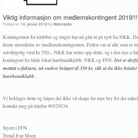
Viktig informasjon om medlemskontingent 2019!!!
Posted on
14. januar 2019
by
Webmaster
Kontingenten for klubber og ringer har nå gått ut på nytt fra NKK. Det 
første utsendelse av medlemskontingenten. Feilen var at alle som er m
selvfølgelig vært kr 350,-. NKK har rettet opp dette, og i den nye e-fa
kontingent for både lokal harehundklubb, NKK og FFN.
Det er derfo
mottatt e-faktura, nå endrer beløpet til 350 kr, slik at du ikke betal
harehundklubb .
Vi beklager dette og håper det ikke vil skape for mye bry for det enk
kontakt meg på telefon 90529234.
Styret i FFN
Trond Ivar Moen