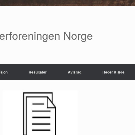
verforeningen Norge
sjon
Resultater
Avlsråd
Heder & ære