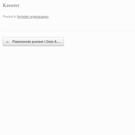
Kasserer
Posted in
Nyheter organisasjon
.
Post navigation
←
Flammende protest i Oslo 8.…