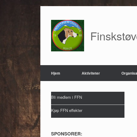
Skip
to
content
Finskstø
Hjem
Aktiviteter
Organisa
Bli medlem i FFN
Kjøp FFN effekter
SPONSORER: