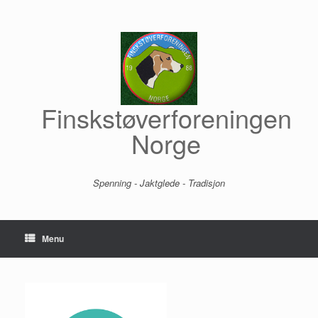
Skip
to
content
Finskstøverforeningen
Norge
Spenning - Jaktglede - Tradisjon
Menu