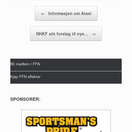
Post navigation
←
Informasjon om Ataxi
NHKF sitt forslag til nye…
→
Bli medlem i FFN
Kjøp FFN effekter
SPONSORER: