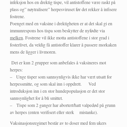
infeksjon hos en drektig tispe, vil antistoffene være raskt på
plass og” nøytralisere” herpesviruset før det rekker å infisere
fostrene.
Poenget med en vaksine i drektigheten er at det skal gi en
immunrespons hos tispa som beskytter de nyfødte via
melken
. Fostrene vil ikke motta antistoffene i stor grad i
fosterlivet, da veldig få antistoffer klarer å passere morkaken
mens de ligger i livmoren.
Det er kun 2 grupper som anbefales å vaksineres mot
herpes:
– Unge tisper som sannsynligvis ikke har vært utsatt for
herpessmitte, og som skal inn i oppdrett. Ved
introduksjon inn i en stor hundepopulasjon er det stor
sannsynlighet for å bli smittet.
– Tispe som 2 ganger har abortert/hatt valpedød på grunn
av herpes (enten verifisert eller sterk mistanke).
Vaksinasjonsregimet består av to doser med fem ukers