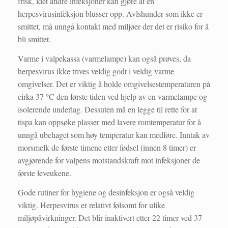
frisk, idet andre infeksjoner kan gjøre at en
herpesvirusinfeksjon blusser opp. Avlshunder som ikke er
smittet, må unngå kontakt med miljøer der det er risiko for å
bli smittet.
Varme i valpekassa (varmelampe) kan også prøves, da
herpesvirus ikke trives veldig godt i veldig varme
omgivelser. Det er viktig å holde omgivelsestemperaturen på
cirka 37 °C den første tiden ved hjelp av en varmelampe og
isolerende underlag. Dessuten må en legge til rette for at
tispa kan oppsøke plasser med lavere romtemperatur for å
unngå ubehaget som høy temperatur kan medføre. Inntak av
morsmelk de første timene etter fødsel (innen 8 timer) er
avgjørende for valpens motstandskraft mot infeksjoner de
første leveukene.
Gode rutiner for hygiene og desinfeksjon er også veldig
viktig. Herpesvirus er relativt følsomt for ulike
miljøpåvirkninger. Det blir inaktivert etter 22 timer ved 37