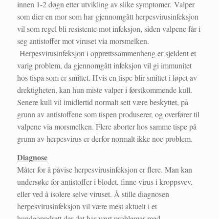
innen 1-2 døgn etter utvikling av slike symptomer. Valper
som dier en mor som har gjennomgått herpesvirusinfeksjon
vil som regel bli resistente mot infeksjon, siden valpene får i
seg antistoffer mot viruset via morsmelken.
Herpesvirusinfeksjon i opprettssammenheng er sjeldent et
varig problem, da gjennomgått infeksjon vil gi immunitet
hos tispa som er smittet. Hvis en tispe blir smittet i løpet av
drektigheten, kan hun miste valper i førstkommende kull.
Senere kull vil imidlertid normalt sett være beskyttet, på
grunn av antistoffene som tispen produserer, og overfører til
valpene via morsmelken. Flere aborter hos samme tispe på
grunn av herpesvirus er derfor normalt ikke noe problem.
Diagnose
Måter for å påvise herpesvirusinfeksjon er flere. Man kan
undersøke for antistoffer i blodet, finne virus i kroppsvev,
eller ved å isolere selve viruset. Å stille diagnosen
herpesvirusinfeksjon vil være mest aktuelt i et
hundeoppdrett der det har vært problemer med