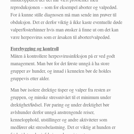
reproduksjonen – som for eksempel aborter og valpedød.
For å kunne stille diagnosen må man sende inn prøver til
obduksjon. Det er derfor viktig å ikke kaste eventuelle døde
valper/fosterhinner hvis man ønsker å finne ut om det kan
være herpesvirus som er årsaken til aborter/valpedød.
Forebygging og kontroll
Måten å kontrollere herpesvirusinfeksjon på er ved godt
management. Man bør for det første unngå å ha store
grupper av hunder, og innad i kennelen bør de holdes
gruppevis etter alder.
Man bør isolere drektige tisper og valper fra resten av
gruppen, og minske stressnivået til et minimum under
drektighet/fødsel. Før paring og under drektighet bør
avlshunder derfor unngå anstrengende reiser,
kennelopphold, utstillinger og andre aktiviteter som
medfører økt stressbelastning. Det er viktig at hunden er