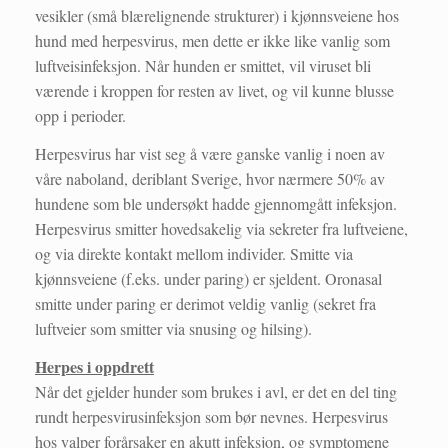
vesikler (små blærelignende strukturer) i kjønnsveiene hos
hund med herpesvirus, men dette er ikke like vanlig som
luftveisinfeksjon. Når hunden er smittet, vil viruset bli
værende i kroppen for resten av livet, og vil kunne blusse
opp i perioder.
Herpesvirus har vist seg å være ganske vanlig i noen av
våre naboland, deriblant Sverige, hvor nærmere 50% av
hundene som ble undersøkt hadde gjennomgått infeksjon.
Herpesvirus smitter hovedsakelig via sekreter fra luftveiene,
og via direkte kontakt mellom individer. Smitte via
kjønnsveiene (f.eks. under paring) er sjeldent. Oronasal
smitte under paring er derimot veldig vanlig (sekret fra
luftveier som smitter via snusing og hilsing).
Herpes i oppdrett
Når det gjelder hunder som brukes i avl, er det en del ting
rundt herpesvirusinfeksjon som bør nevnes. Herpesvirus
hos valper forårsaker en akutt infeksjon, og symptomene