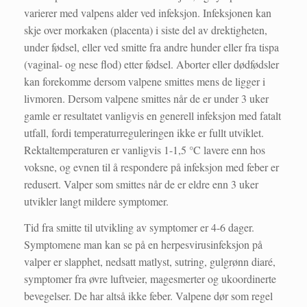
varierer med valpens alder ved infeksjon. Infeksjonen kan
skje over morkaken (placenta) i siste del av drektigheten,
under fødsel, eller ved smitte fra andre hunder eller fra tispa
(vaginal- og nese flod) etter fødsel. Aborter eller dødfødsler
kan forekomme dersom valpene smittes mens de ligger i
livmoren. Dersom valpene smittes når de er under 3 uker
gamle er resultatet vanligvis en generell infeksjon med fatalt
utfall, fordi temperaturreguleringen ikke er fullt utviklet.
Rektaltemperaturen er vanligvis 1-1,5 °C lavere enn hos
voksne, og evnen til å respondere på infeksjon med feber er
redusert. Valper som smittes når de er eldre enn 3 uker
utvikler langt mildere symptomer.
Tid fra smitte til utvikling av symptomer er 4-6 dager.
Symptomene man kan se på en herpesvirusinfeksjon på
valper er slapphet, nedsatt matlyst, sutring, gulgrønn diaré,
symptomer fra øvre luftveier, magesmerter og ukoordinerte
bevegelser. De har altså ikke feber. Valpene dør som regel