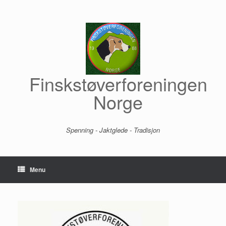
Skip
to
content
Finskstøverforeningen
Norge
Spenning - Jaktglede - Tradisjon
Menu