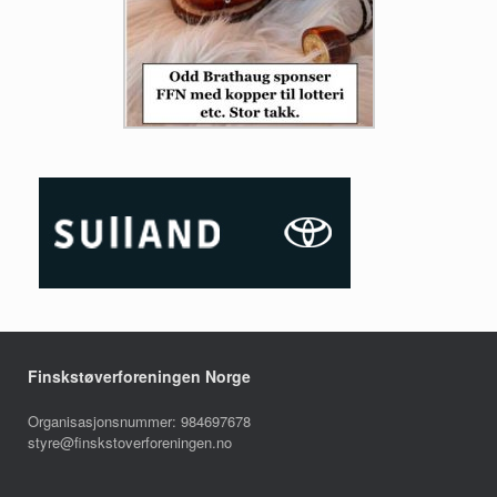
Finskstøverforeningen Norge
Organisasjonsnummer: 984697678
styre@finskstoverforeningen.no