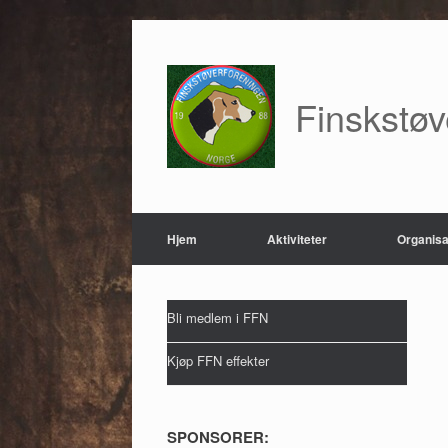
Skip
to
content
Finskstø
Hjem
Aktiviteter
Organisa
Bli medlem i FFN
Kjøp FFN effekter
SPONSORER: