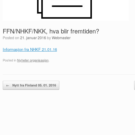
FFN/NHKF/NKK, hva blir fremtiden?
Posted on
21. januar 2016
by
Webmaster
Informasjon fra NHKF 21.01.16
Posted in
Nyheter organisasjon
.
Post navigation
←
Nytt fra Finland 05. 01. 2016