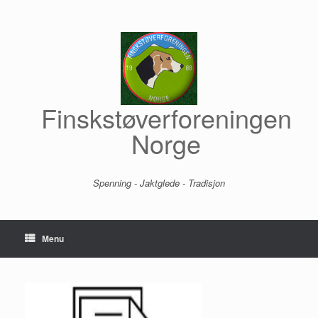
Skip
to
content
Finskstøverforeningen
Norge
Spenning - Jaktglede - Tradisjon
Menu