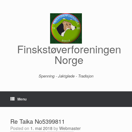
Skip
to
content
Finskstøverforeningen
Norge
Spenning - Jaktglede - Tradisjon
Menu
Re Taika No5399811
Posted on
1. mai 2018
by
Webmaster