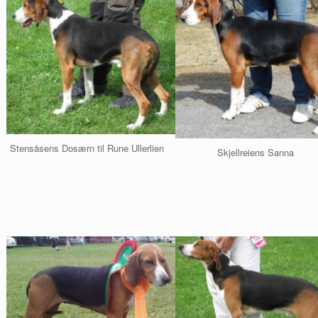
Stensåsens Dosærn til Rune Ullerlien
Skjellreiens Sanna