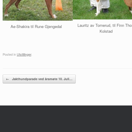
Lauritz av Tornerud, til Finn Tho
Ae-Shakira til Rune Gjengedal
Kolstad
Posted in
Utstillinger
.
Post navigation
←
Jakthundparade ved årsmøte 10. Juli…