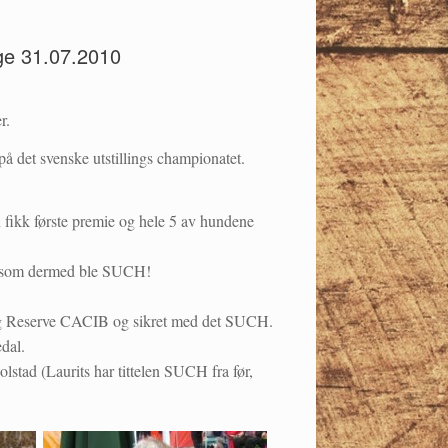
ige 31.07.2010
r.
på det svenske utstillings championatet.
 fikk første premie og hele 5 av hundene
n, som dermed ble SUCH!
t og Reserve CACIB og sikret med det SUCH.
dal.
stad (Laurits har tittelen SUCH fra før,