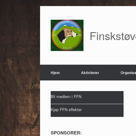
Skip
to
content
Finskstø
Hjem
Aktiviteter
Organisa
Bli medlem i FFN
Kjøp FFN effekter
SPONSORER: