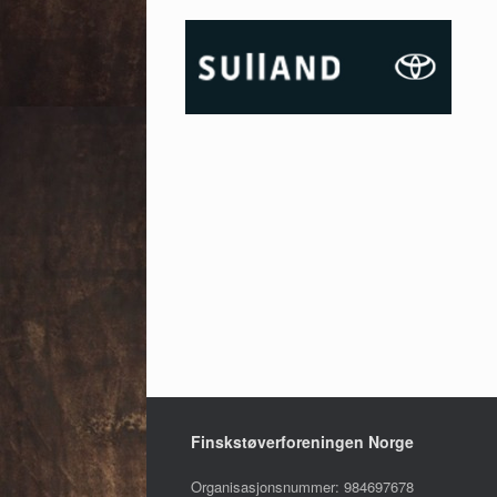
Finskstøverforeningen Norge
Organisasjonsnummer: 984697678