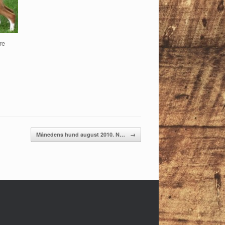
re
Månedens hund august 2010. N…
→