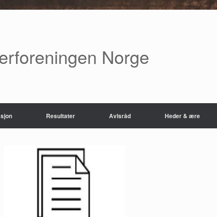
verforeningen Norge
sjon
Resultater
Avlsråd
Heder & ære