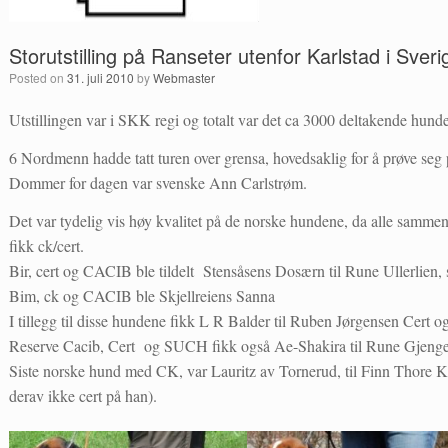
Storutstilling på Ranseter utenfor Karlstad i Sver
Posted on
31. juli 2010
by
Webmaster
Utstillingen var i SKK regi og totalt var det ca 3000 deltakende hunde
6 Nordmenn hadde tatt turen over grensa, hovedsaklig for å prøve seg 
Dommer for dagen var svenske Ann Carlstrøm.
Det var tydelig vis høy kvalitet på de norske hundene, da alle sammen
fikk ck/cert.
Bir, cert og CACIB ble tildelt Stensåsens Dosærn til Rune Ullerlie
Bim, ck og CACIB ble Skjellreiens Sanna
I tillegg til disse hundene fikk L R Balder til Ruben Jørgensen Cer
Reserve Cacib, Cert og SUCH fikk også Ae-Shakira til Rune Gjenge
Siste norske hund med CK, var Lauritz av Tornerud, til Finn Thore Kol
derav ikke cert på han).