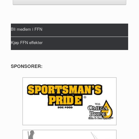
Bli medlem i FFN
Kjøp FFN effekter
SPONSORER: