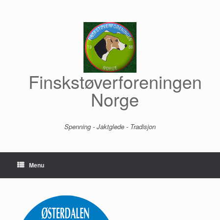
Skip
to
content
Finskstøverforeningen
Norge
Spenning - Jaktglede - Tradisjon
Menu