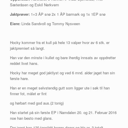
Sæteråsen og Eskil Nerkvern
Jaktprøver:
1×3 ÅP snø 2x 1 ÅP barmark og 1x 1EP snø
Eiere:
Linda Sandvoll og Tommy Nysveen
Hocky kommer fra et kull på hele 13 valper hvor av 6 stk. er
jaktpremiert så langt.
Han var den minste i kullet og bare iherdig innsats av oppdretter
reddet livet hans.
Hocky har meget god jaktlyst og ved 6 mnd. alder jaget han sin
første hare.
Han er en meget selvstendig gutt som ligger ute i søk til han
finner fot, målet er fint
og hørbart med god aus.(2 tonig)
Han startet på sin første EP i Namdalen 20. og 21. Februar 2016
noe han besto med glans.
Der jaget han 120 tapsfritt begge dager og ble nr. 3 totalt.