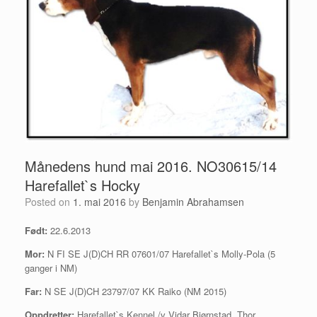
Månedens hund mai 2016. NO30615/14
Harefallet`s Hocky
Posted on
1. mai 2016
by
Benjamin Abrahamsen
Født:
22.6.2013
Mor:
N FI SE J(D)CH RR 07601/07 Harefallet`s Molly-Pola (5
ganger i NM)
Far:
N SE J(D)CH 23797/07 KK Raiko (NM 2015)
Oppdretter:
Harefallet`s Kennel /v Vidar Bjørnstad, Thor