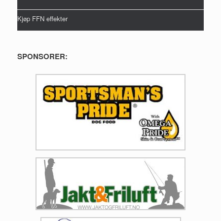
Kjøp FFN effekter
SPONSORER: