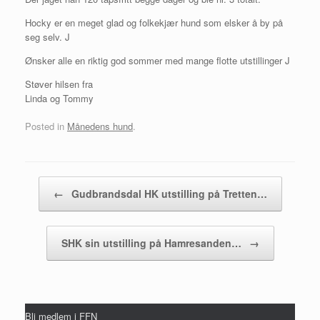
Hocky er en meget glad og folkekjær hund som elsker å by på
seg selv. J
Ønsker alle en riktig god sommer med mange flotte utstillinger J
Støver hilsen fra
Linda og Tommy
Posted in
Månedens hund
.
Post navigation
←
Gudbrandsdal HK utstilling på Tretten…
SHK sin utstilling på Hamresanden…
→
Bli medlem i FFN