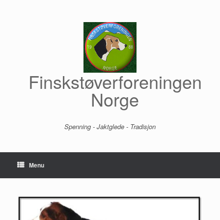
Skip
to
content
Finskstøverforeningen
Norge
Spenning - Jaktglede - Tradisjon
Menu