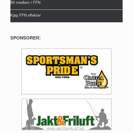
Bli medlem i FFN
Kjøp FFN effekter
SPONSORER: