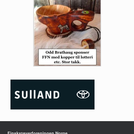
Finskstøverforeningen Norge