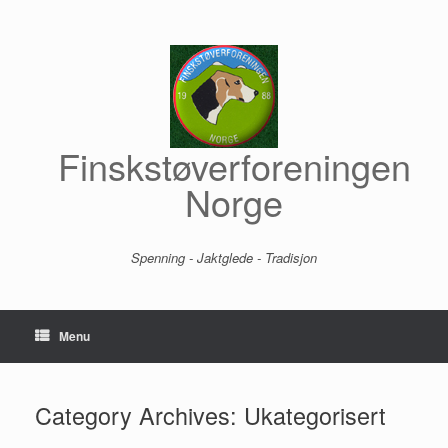
Skip
to
content
Finskstøverforeningen
Norge
Spenning - Jaktglede - Tradisjon
Menu
Category Archives:
Ukategorisert