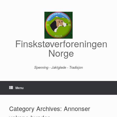
Skip
to
content
Finskstøverforeningen
Norge
Spenning - Jaktglede - Tradisjon
Menu
Category Archives:
Annonser