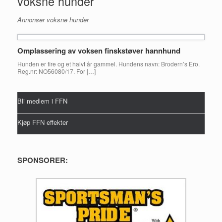
voksne hunder
Annonser voksne hunder
Omplassering av voksen finskstøver hannhund
Hunden er fire og et halvt år gammel. Hundens navn: Brodern’s Ero.
Reg.nr: NO56080/17. For […]
Bli medlem i FFN
Kjøp FFN effekter
SPONSORER: